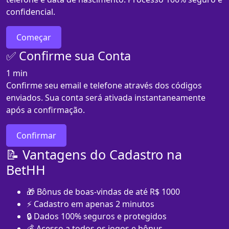
confidencial.
Começar
✅ Confirme sua Conta
1 min
Confirme seu email e telefone através dos códigos
enviados. Sua conta será ativada instantaneamente
após a confirmação.
Confirmar
📝 Vantagens do Cadastro na
BetHH
🎁 Bônus de boas-vindas de até R$ 1000
⚡ Cadastro em apenas 2 minutos
🔒 Dados 100% seguros e protegidos
💰 Acesso a todos os jogos e bônus