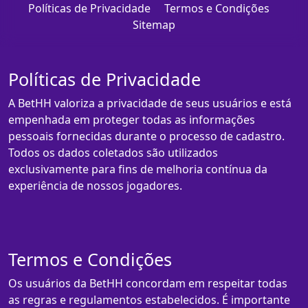
Políticas de Privacidade
Termos e Condições
Sitemap
Políticas de Privacidade
A BetHH valoriza a privacidade de seus usuários e está
empenhada em proteger todas as informações
pessoais fornecidas durante o processo de cadastro.
Todos os dados coletados são utilizados
exclusivamente para fins de melhoria contínua da
experiência de nossos jogadores.
Termos e Condições
Os usuários da BetHH concordam em respeitar todas
as regras e regulamentos estabelecidos. É importante