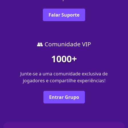
Falar Suporte
👥 Comunidade VIP
1000+
Junte-se a uma comunidade exclusiva de
jogadores e compartilhe experiências!
Entrar Grupo