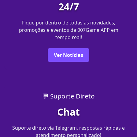
24/7
Fique por dentro de todas as novidades,
promoções e eventos da 007Game APP em
tempo real!
Ver Notícias
💬 Suporte Direto
Chat
Suporte direto via Telegram, respostas rápidas e
atendimento personalizado!