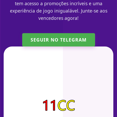
tem acesso a promoções incríveis e uma
experiência de jogo inigualável. Junte-se aos
vencedores agora!
SEGUIR NO TELEGRAM