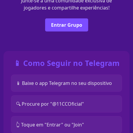
Junte-se a uma comunidade exclusiva de
jogadores e compartilhe experiências!
Entrar Grupo
📱 Como Seguir no Telegram
📱 Baixe o app Telegram no seu dispositivo
🔍 Procure por "@11CCOficial"
👆 Toque em "Entrar" ou "Join"