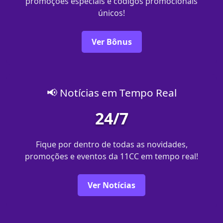
promoções especiais e códigos promocionais
únicos!
Ver Bônus
📢 Notícias em Tempo Real
24/7
Fique por dentro de todas as novidades,
promoções e eventos da 11CC em tempo real!
Ver Notícias