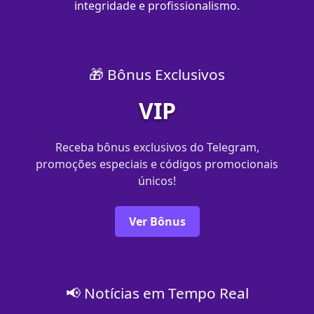
integridade e profissionalismo.
🎁 Bônus Exclusivos
VIP
Receba bônus exclusivos do Telegram,
promoções especiais e códigos promocionais
únicos!
Ver Bônus
📢 Notícias em Tempo Real