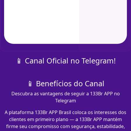
📱 Canal Oficial no Telegram!
📱 Benefícios do Canal
Descubra as vantagens de seguir a 133Br APP no
Telegram
A plataforma 133Br APP Brasil coloca os interesses dos
clientes em primeiro plano — a 133Br APP mantém
firme seu compromisso com segurança, estabilidade,