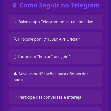
📱 Como Seguir no Telegram
📱 Baixe o app Telegram no seu dispositivo
🔍 Procure por "@133Br APPOficial"
👆 Toque em "Entrar" ou "Join"
🔔 Ative as notificações para não perder
nada
💬 Participe das conversas e interaja