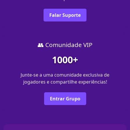
Falar Suporte
👥 Comunidade VIP
1000+
Junte-se a uma comunidade exclusiva de
jogadores e compartilhe experiências!
Entrar Grupo