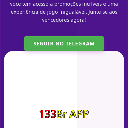
você tem acesso a promoções incríveis e uma
experiência de jogo inigualável. Junte-se aos
vencedores agora!
SEGUIR NO TELEGRAM