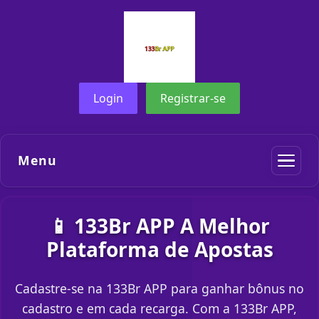
Login
Registrar-se
Menu
📱 133Br APP A Melhor
Plataforma de Apostas
Cadastre-se na 133Br APP para ganhar bônus no
cadastro e em cada recarga. Com a 133Br APP,