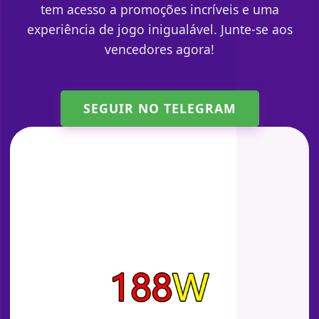
tem acesso a promoções incríveis e uma
experiência de jogo inigualável. Junte-se aos
vencedores agora!
SEGUIR NO TELEGRAM