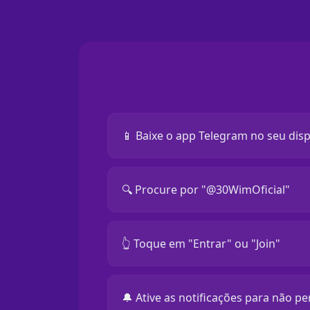
📱 Baixe o app Telegram no seu disp
🔍 Procure por "@30WimOficial"
👆 Toque em "Entrar" ou "Join"
🔔 Ative as notificações para não p