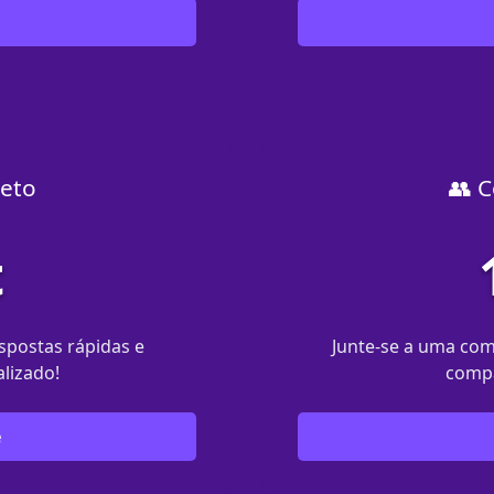
reto
👥 
t
espostas rápidas e
Junte-se a uma com
lizado!
compa
e