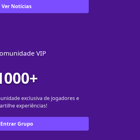
Ver Notícias
Comunidade VIP
1000+
unidade exclusiva de jogadores e
rtilhe experiências!
Entrar Grupo