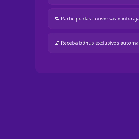
💬 Participe das conversas e interaj
🎁 Receba bônus exclusivos autom