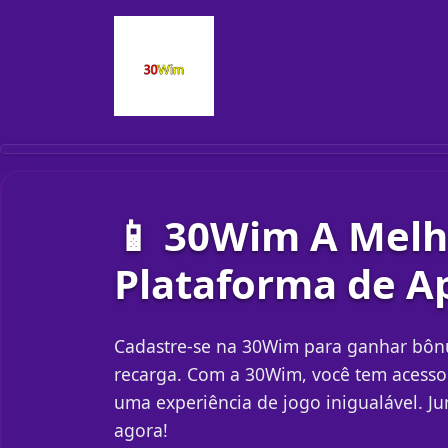
📱 30Wim A Melh
Plataforma de A
Cadastre-se na 30Wim para ganhar bôn
recarga. Com a 30Wim, você tem acesso 
uma experiência de jogo inigualável. J
agora!