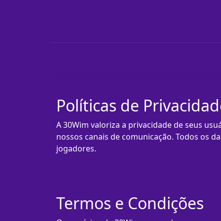
Políticas de Privacida
A 30Wim valoriza a privacidade de seus us
nossos canais de comunicação. Todos os dad
jogadores.
Termos e Condições