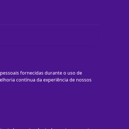
pessoais fornecidas durante o uso de
elhoria contínua da experiência de nossos