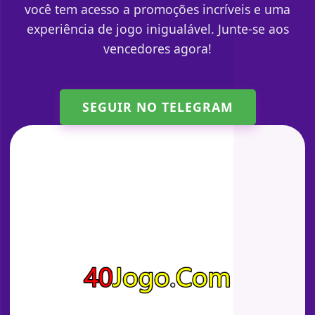
você tem acesso a promoções incríveis e uma
experiência de jogo inigualável. Junte-se aos
vencedores agora!
SEGUIR NO TELEGRAM