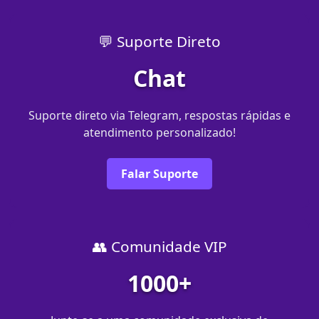
💬 Suporte Direto
Chat
Suporte direto via Telegram, respostas rápidas e
atendimento personalizado!
Falar Suporte
👥 Comunidade VIP
1000+