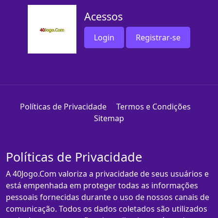
Acessos
Login
Registrar-se
Políticas de Privacidade
Termos e Condições
Sitemap
Políticas de Privacidade
A 40Jogo.Com valoriza a privacidade de seus usuários e
está empenhada em proteger todas as informações
pessoais fornecidas durante o uso de nossos canais de
comunicação. Todos os dados coletados são utilizados