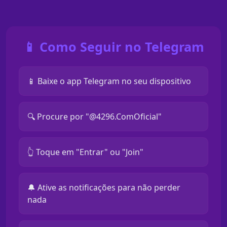
📱 Como Seguir no Telegram
📱 Baixe o app Telegram no seu dispositivo
🔍 Procure por "@4296.ComOficial"
👆 Toque em "Entrar" ou "Join"
🔔 Ative as notificações para não perder
nada