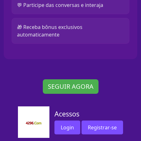
💬 Participe das conversas e interaja
🎁 Receba bônus exclusivos
automaticamente
SEGUIR AGORA
Acessos
Login
Registrar-se