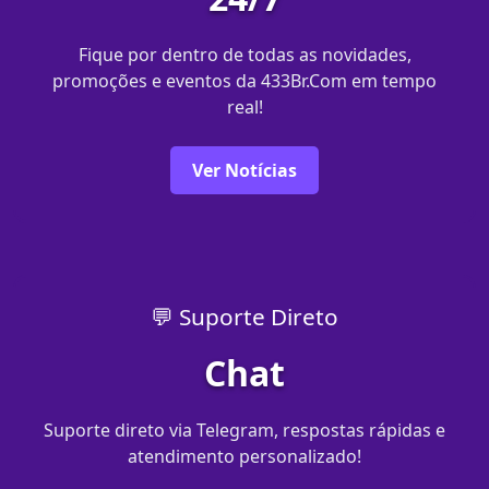
Fique por dentro de todas as novidades,
promoções e eventos da 433Br.Com em tempo
real!
Ver Notícias
💬 Suporte Direto
Chat
Suporte direto via Telegram, respostas rápidas e
atendimento personalizado!