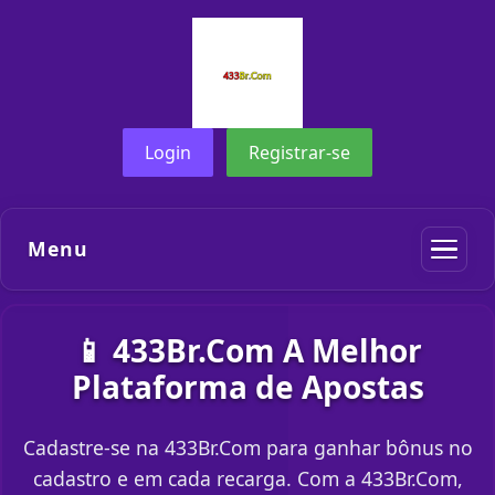
Login
Registrar-se
Menu
📱 433Br.Com A Melhor
Plataforma de Apostas
Cadastre-se na 433Br.Com para ganhar bônus no
cadastro e em cada recarga. Com a 433Br.Com,