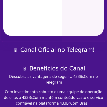
📱 Canal Oficial no Telegram!
📱 Benefícios do Canal
Descubra as vantagens de seguir a 433Br.Com no
Telegram
Com investimento robusto e uma equipe de operação
de elite, a 433Br.Com mantém conteúdo vasto e serviço
confiável na plataforma 433Br.Com Brasil .