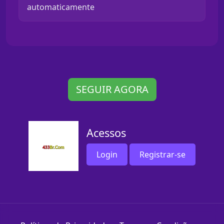
automaticamente
SEGUIR AGORA
Acessos
Login
Registrar-se