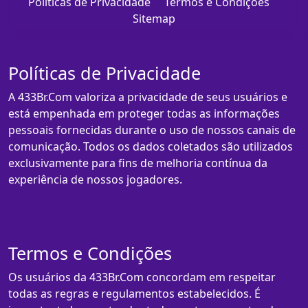
Políticas de Privacidade
Termos e Condições
Sitemap
Políticas de Privacidade
A 433Br.Com valoriza a privacidade de seus usuários e
está empenhada em proteger todas as informações
pessoais fornecidas durante o uso de nossos canais de
comunicação. Todos os dados coletados são utilizados
exclusivamente para fins de melhoria contínua da
experiência de nossos jogadores.
Termos e Condições
Os usuários da 433Br.Com concordam em respeitar
todas as regras e regulamentos estabelecidos. É