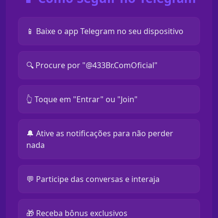
📱 Baixe o app Telegram no seu dispositivo
🔍 Procure por "@433Br.ComOficial"
👆 Toque em "Entrar" ou "Join"
🔔 Ative as notificações para não perder
nada
💬 Participe das conversas e interaja
🎁 Receba bônus exclusivos