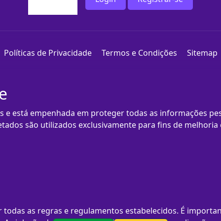
Políticas de Privacidade
Termos e Condições
Sitemap
de
ios e está empenhada em proteger todas as informações pe
tados são utilizados exclusivamente para fins de melhoria
todas as regras e regulamentos estabelecidos. É importan