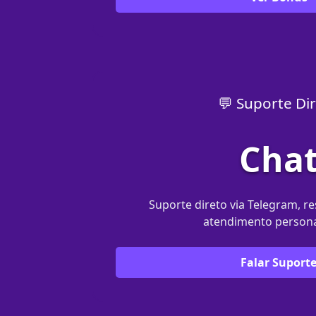
💬 Suporte Di
Cha
Suporte direto via Telegram, r
atendimento persona
Falar Suport