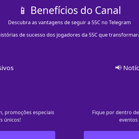
📱 Benefícios do Canal
Descubra as vantagens de seguir a 55C no Telegram
istórias de sucesso dos jogadores da 55C que transformar
sivos
📢 Notí
m, promoções especiais
Fique por dentro d
s únicos!
eventos