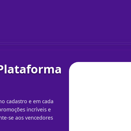
 Plataforma
no cadastro e em cada
promoções incríveis e
unte-se aos vencedores