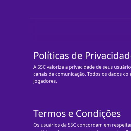
Políticas de Privacida
A 55C valoriza a privacidade de seus usuár
canais de comunicação. Todos os dados cole
jogadores.
Termos e Condições
Os usuários da 55C concordam em respeitar 