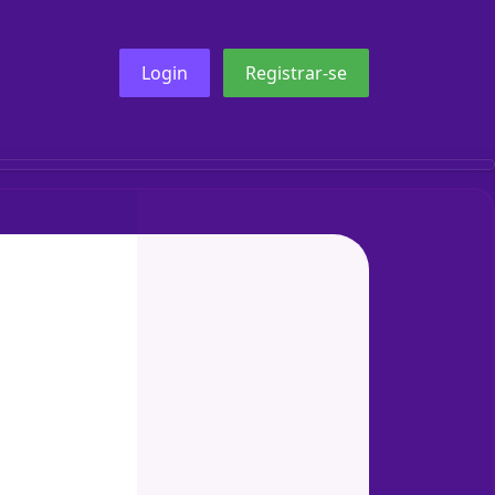
Login
Registrar-se