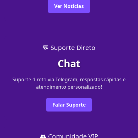
Ver Notícias
💬 Suporte Direto
Chat
Suporte direto via Telegram, respostas rápidas e
atendimento personalizado!
Falar Suporte
👥 Comunidade VIP