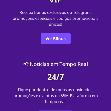
Receba bônus exclusivos do Telegram,
promoções especiais e códigos promocionais
únicos!
Ver Bônus
📢 Notícias em Tempo Real
24/7
Fique por dentro de todas as novidades,
promoções e eventos da 55M Plataforma em
tempo real!