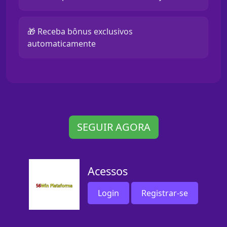
🎁 Receba bônus exclusivos
automaticamente
SEGUIR AGORA
Acessos
Login
Registrar-se