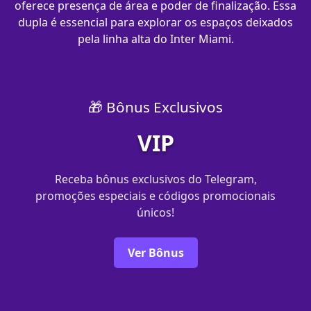
oferece presença de área e poder de finalização. Essa
dupla é essencial para explorar os espaços deixados
pela linha alta do Inter Miami.
🎁 Bônus Exclusivos
VIP
Receba bônus exclusivos do Telegram,
promoções especiais e códigos promocionais
únicos!
Ver Bônus