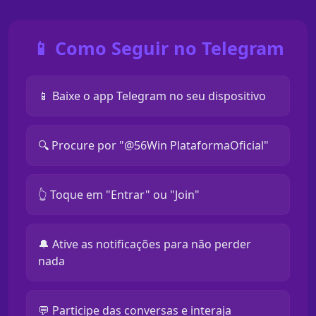
📱 Como Seguir no Telegram
📱 Baixe o app Telegram no seu dispositivo
🔍 Procure por "@56Win PlataformaOficial"
👆 Toque em "Entrar" ou "Join"
🔔 Ative as notificações para não perder
nada
💬 Participe das conversas e interaja