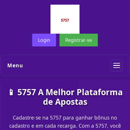
Login
Registrar-se
Menu
📱 5757 A Melhor Plataforma
de Apostas
Cadastre-se na 5757 para ganhar bônus no
cadastro e em cada recarga. Com a 5757, você