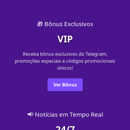
🎁 Bônus Exclusivos
VIP
Receba bônus exclusivos do Telegram,
promoções especiais e códigos promocionais
únicos!
Ver Bônus
📢 Notícias em Tempo Real
24/7