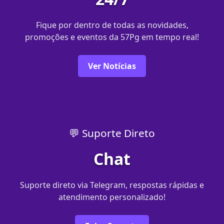
Fique por dentro de todas as novidades,
promoções e eventos da 57Pg em tempo real!
Ver Notícias
💬 Suporte Direto
Chat
Suporte direto via Telegram, respostas rápidas e
atendimento personalizado!