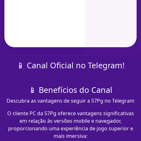
📱 Canal Oficial no Telegram!
📱 Benefícios do Canal
Descubra as vantagens de seguir a 57Pg no Telegram
O cliente PC da 57Pg oferece vantagens significativas
em relação às versões mobile e navegador,
proporcionando uma experiência de jogo superior e
mais imersiva: