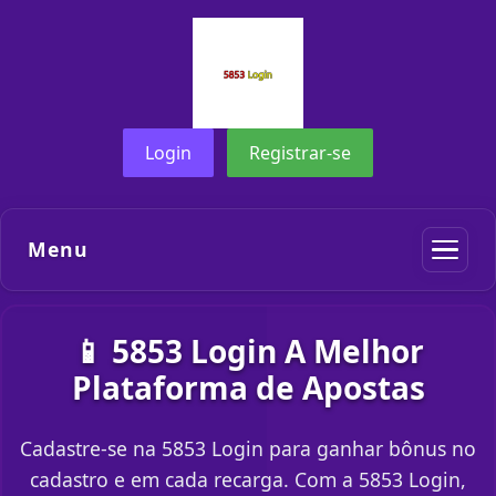
Login
Registrar-se
Menu
📱 5853 Login A Melhor
Plataforma de Apostas
Cadastre-se na 5853 Login para ganhar bônus no
cadastro e em cada recarga. Com a 5853 Login,