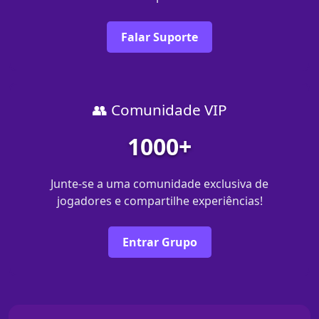
Falar Suporte
👥 Comunidade VIP
1000+
Junte-se a uma comunidade exclusiva de
jogadores e compartilhe experiências!
Entrar Grupo