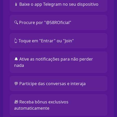
📱 Baixe o app Telegram no seu dispositivo
🔍 Procure por "@58ROficial"
👆 Toque em "Entrar" ou "Join"
🔔 Ative as notificações para não perder
nada
💬 Participe das conversas e interaja
🎁 Receba bônus exclusivos
automaticamente