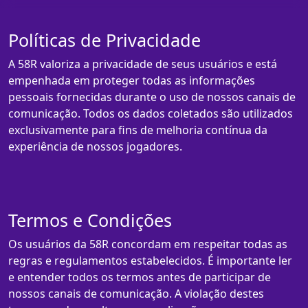
Políticas de Privacidade
A 58R valoriza a privacidade de seus usuários e está
empenhada em proteger todas as informações
pessoais fornecidas durante o uso de nossos canais de
comunicação. Todos os dados coletados são utilizados
exclusivamente para fins de melhoria contínua da
experiência de nossos jogadores.
Termos e Condições
Os usuários da 58R concordam em respeitar todas as
regras e regulamentos estabelecidos. É importante ler
e entender todos os termos antes de participar de
nossos canais de comunicação. A violação destes