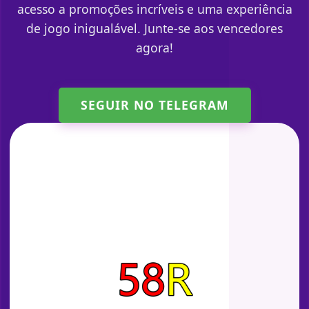
acesso a promoções incríveis e uma experiência
de jogo inigualável. Junte-se aos vencedores
agora!
SEGUIR NO TELEGRAM