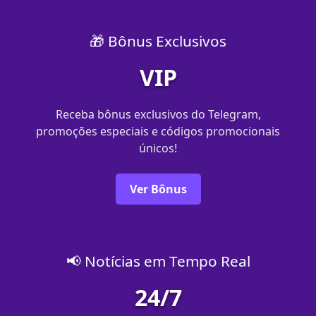
🎁 Bônus Exclusivos
VIP
Receba bônus exclusivos do Telegram,
promoções especiais e códigos promocionais
únicos!
Ver Bônus
📢 Notícias em Tempo Real
24/7