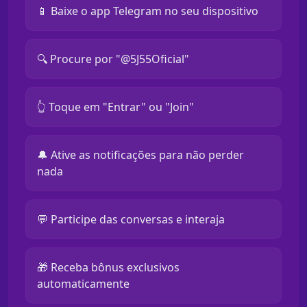
📱 Baixe o app Telegram no seu dispositivo
🔍 Procure por "@5J55Oficial"
👆 Toque em "Entrar" ou "Join"
🔔 Ative as notificações para não perder
nada
💬 Participe das conversas e interaja
🎁 Receba bônus exclusivos
automaticamente