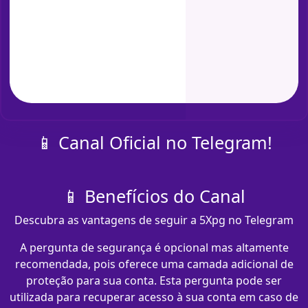
📱 Canal Oficial no Telegram!
📱 Benefícios do Canal
Descubra as vantagens de seguir a 5Xpg no Telegram
A pergunta de segurança é opcional mas altamente
recomendada, pois oferece uma camada adicional de
proteção para sua conta. Esta pergunta pode ser
utilizada para recuperar acesso à sua conta em caso de