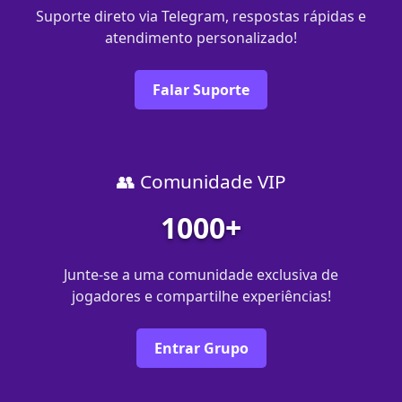
Suporte direto via Telegram, respostas rápidas e
atendimento personalizado!
Falar Suporte
👥 Comunidade VIP
1000+
Junte-se a uma comunidade exclusiva de
jogadores e compartilhe experiências!
Entrar Grupo