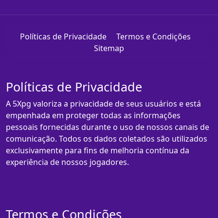
Políticas de Privacidade
Termos e Condições
Sitemap
Políticas de Privacidade
A 5Xpg valoriza a privacidade de seus usuários e está
empenhada em proteger todas as informações
pessoais fornecidas durante o uso de nossos canais de
comunicação. Todos os dados coletados são utilizados
exclusivamente para fins de melhoria contínua da
experiência de nossos jogadores.
Termos e Condições