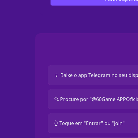
📱 Baixe o app Telegram no seu disp
🔍 Procure por "@60Game APPOficia
👆 Toque em "Entrar" ou "Join"