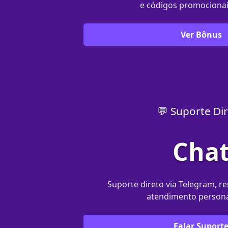
e códigos promocionai
Ver Bônus
💬 Suporte Di
Cha
Suporte direto via Telegram, r
atendimento persona
Falar Suport