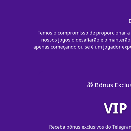
D
Temos o compromisso de proporcionar a v
nossos jogos o desafiarão e o manterão 
apenas começando ou se é um jogador exper
🎁 Bônus Exclu
VIP
Receba bônus exclusivos do Telegra