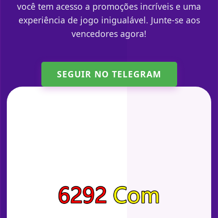
você tem acesso a promoções incríveis e uma
experiência de jogo inigualável. Junte-se aos
vencedores agora!
SEGUIR NO TELEGRAM