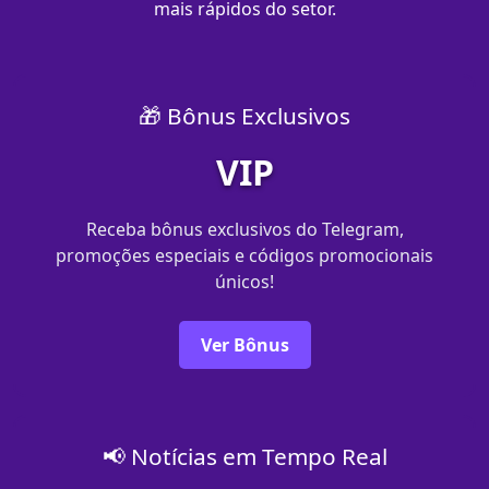
mais rápidos do setor.
🎁 Bônus Exclusivos
VIP
Receba bônus exclusivos do Telegram,
promoções especiais e códigos promocionais
únicos!
Ver Bônus
📢 Notícias em Tempo Real