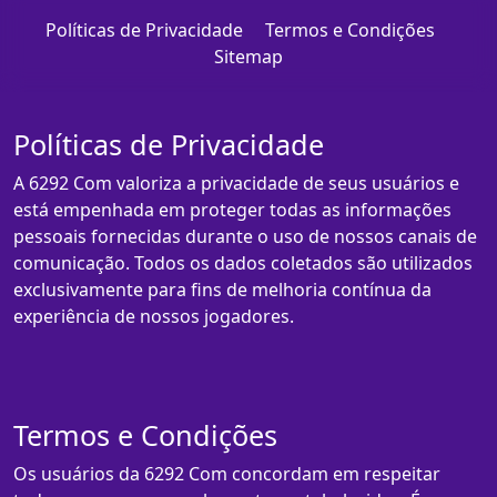
Políticas de Privacidade
Termos e Condições
Sitemap
Políticas de Privacidade
A 6292 Com valoriza a privacidade de seus usuários e
está empenhada em proteger todas as informações
pessoais fornecidas durante o uso de nossos canais de
comunicação. Todos os dados coletados são utilizados
exclusivamente para fins de melhoria contínua da
experiência de nossos jogadores.
Termos e Condições
Os usuários da 6292 Com concordam em respeitar