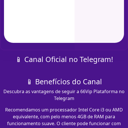
📱 Canal Oficial no Telegram!
📱 Benefícios do Canal
Descubra as vantagens de seguir a 66Vip Plataforma no
Telegram
Recomendamos um processador Intel Core i3 ou AMD
equivalente, com pelo menos 4GB de RAM para
funcionamento suave. O cliente pode funcionar com