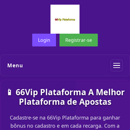
Login
Registrar-se
Menu
📱 66Vip Plataforma A Melhor
Plataforma de Apostas
Cadastre-se na 66Vip Plataforma para ganhar
bônus no cadastro e em cada recarga. Com a