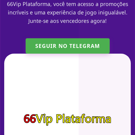
66Vip Plataforma, você tem acesso a promoções
incríveis e uma experiência de jogo inigualável.
Junte-se aos vencedores agora!
SEGUIR NO TELEGRAM