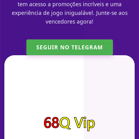
tem acesso a promoções incríveis e uma
experiência de jogo inigualável. Junte-se aos
vencedores agora!
SEGUIR NO TELEGRAM