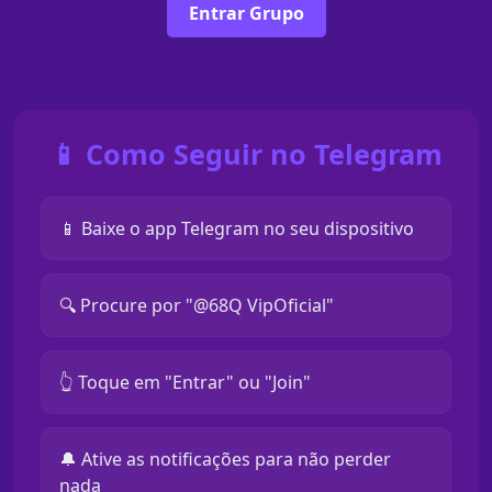
Entrar Grupo
📱 Como Seguir no Telegram
📱 Baixe o app Telegram no seu dispositivo
🔍 Procure por "@68Q VipOficial"
👆 Toque em "Entrar" ou "Join"
🔔 Ative as notificações para não perder
nada