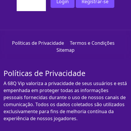
Login
Registrar-se
Políticas de Privacidade
Termos e Condições
Sitemap
Políticas de Privacidade
A 68Q Vip valoriza a privacidade de seus usuários e está
empenhada em proteger todas as informações
pessoais fornecidas durante o uso de nossos canais de
comunicação. Todos os dados coletados são utilizados
exclusivamente para fins de melhoria contínua da
experiência de nossos jogadores.