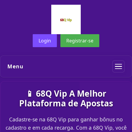
Login
Registrar-se
Menu
📱 68Q Vip A Melhor
Plataforma de Apostas
Cadastre-se na 68Q Vip para ganhar bônus no
cadastro e em cada recarga. Com a 68Q Vip, você