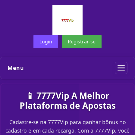
Login
Registrar-se
Menu
📱 7777Vip A Melhor
Plataforma de Apostas
Cadastre-se na 7777Vip para ganhar bônus no
cadastro e em cada recarga. Com a 7777Vip, você