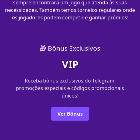
sempre encontrará um jogo que atenda às suas
necessidades. Também temos torneios regulares onde
os jogadores podem competir e ganhar prêmios!
🎁 Bônus Exclusivos
VIP
Receba bônus exclusivos do Telegram,
promoções especiais e códigos promocionais
únicos!
Ver Bônus