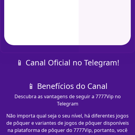
📱 Canal Oficial no Telegram!
📱 Benefícios do Canal
Descubra as vantagens de seguir a 7777Vip no
Telegram
Não importa qual seja o seu nível, há diferentes jogos
de pôquer e variantes de jogos de pôquer disponíveis
na plataforma de pôquer do 7777Vip, portanto, você