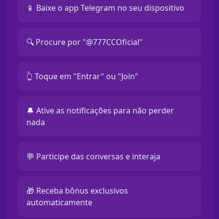
📱 Baixe o app Telegram no seu dispositivo
🔍 Procure por "@777CCOficial"
👆 Toque em "Entrar" ou "Join"
🔔 Ative as notificações para não perder
nada
💬 Participe das conversas e interaja
🎁 Receba bônus exclusivos
automaticamente