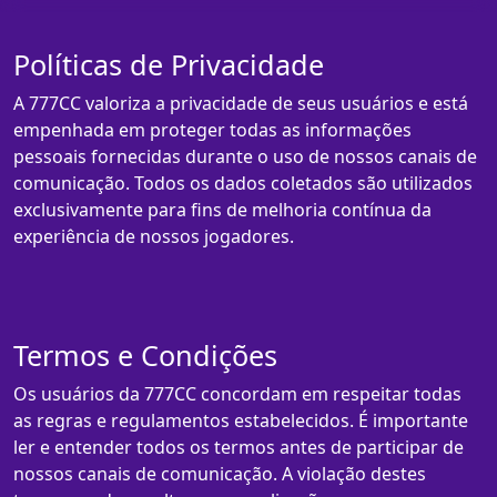
Políticas de Privacidade
A 777CC valoriza a privacidade de seus usuários e está
empenhada em proteger todas as informações
pessoais fornecidas durante o uso de nossos canais de
comunicação. Todos os dados coletados são utilizados
exclusivamente para fins de melhoria contínua da
experiência de nossos jogadores.
Termos e Condições
Os usuários da 777CC concordam em respeitar todas
as regras e regulamentos estabelecidos. É importante
ler e entender todos os termos antes de participar de
nossos canais de comunicação. A violação destes