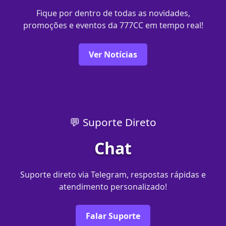
Fique por dentro de todas as novidades,
promoções e eventos da 777CC em tempo real!
Ver Notícias
💬 Suporte Direto
Chat
Suporte direto via Telegram, respostas rápidas e
atendimento personalizado!
Falar Suporte