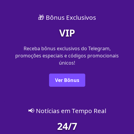
🎁 Bônus Exclusivos
VIP
Receba bônus exclusivos do Telegram,
promoções especiais e códigos promocionais
únicos!
Ver Bônus
📢 Notícias em Tempo Real
24/7