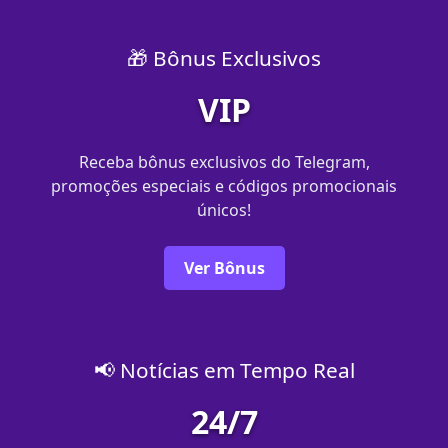
🎁 Bônus Exclusivos
VIP
Receba bônus exclusivos do Telegram,
promoções especiais e códigos promocionais
únicos!
Ver Bônus
📢 Notícias em Tempo Real
24/7