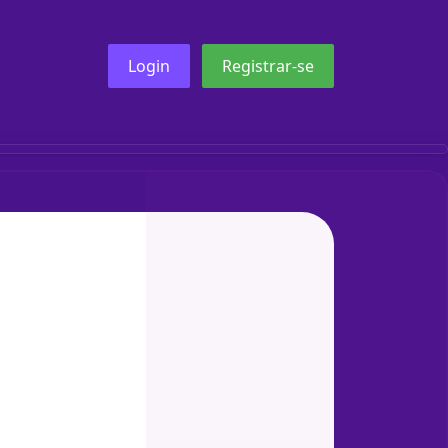
Login
Registrar-se