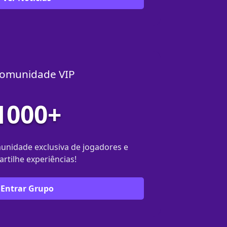
Comunidade VIP
1000+
unidade exclusiva de jogadores e
rtilhe experiências!
Entrar Grupo