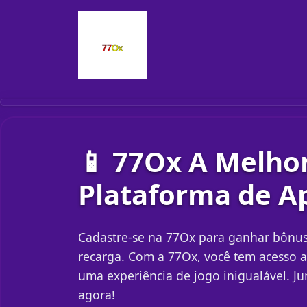
📱 77Ox A Melho
Plataforma de A
Cadastre-se na 77Ox para ganhar bônus
recarga. Com a 77Ox, você tem acesso a
uma experiência de jogo inigualável. J
agora!