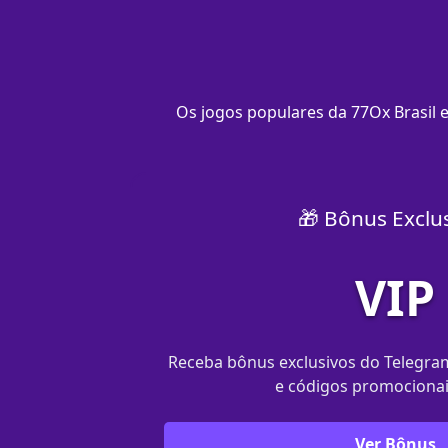
Os jogos populares da 77Ox Brasil
🎁 Bônus Exclu
VIP
Receba bônus exclusivos do Telegra
e códigos promocionai
Ver Bônus