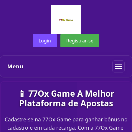
Login
Registrar-se
Menu
📱 77Ox Game A Melhor
Plataforma de Apostas
Cadastre-se na 77Ox Game para ganhar bônus no
cadastro e em cada recarga. Com a 77Ox Game,