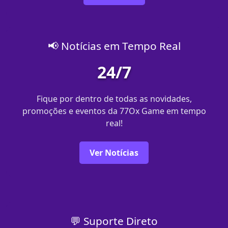
📢 Notícias em Tempo Real
24/7
Fique por dentro de todas as novidades,
promoções e eventos da 77Ox Game em tempo
real!
Ver Notícias
💬 Suporte Direto