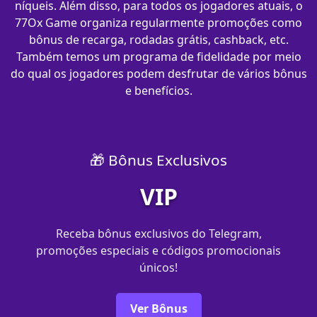
níqueis. Além disso, para todos os jogadores atuais, o
77Ox Game organiza regularmente promoções como
bônus de recarga, rodadas grátis, cashback, etc.
Também temos um programa de fidelidade por meio
do qual os jogadores podem desfrutar de vários bônus
e benefícios.
🎁 Bônus Exclusivos
VIP
Receba bônus exclusivos do Telegram,
promoções especiais e códigos promocionais
únicos!
Ver Bônus