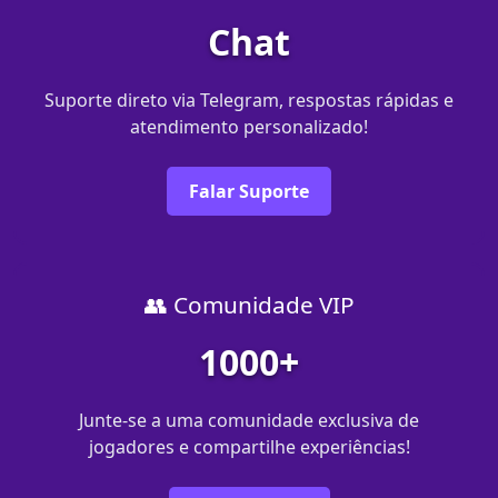
Chat
Suporte direto via Telegram, respostas rápidas e
atendimento personalizado!
Falar Suporte
👥 Comunidade VIP
1000+
Junte-se a uma comunidade exclusiva de
jogadores e compartilhe experiências!