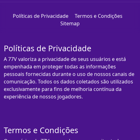
Políticas de Privacidade
Termos e Condições
Sitemap
Políticas de Privacidade
A 77V valoriza a privacidade de seus usuários e está
empenhada em proteger todas as informações
pessoais fornecidas durante o uso de nossos canais de
comunicação. Todos os dados coletados são utilizados
exclusivamente para fins de melhoria contínua da
experiência de nossos jogadores.
Termos e Condições