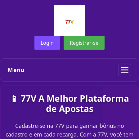
Login
Registrar-se
Menu
📱 77V A Melhor Plataforma
de Apostas
Cadastre-se na 77V para ganhar bônus no
cadastro e em cada recarga. Com a 77V, você tem