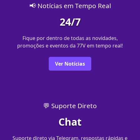
📢 Notícias em Tempo Real
24/7
Fique por dentro de todas as novidades,
promoções e eventos da 77V em tempo real!
Ver Notícias
💬 Suporte Direto
Chat
Suporte direto via Telegram, respostas rápidas e