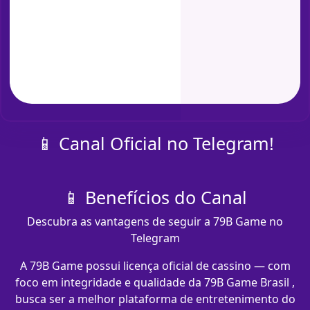
📱 Canal Oficial no Telegram!
📱 Benefícios do Canal
Descubra as vantagens de seguir a 79B Game no
Telegram
A 79B Game possui licença oficial de cassino — com
foco em integridade e qualidade da 79B Game Brasil ,
busca ser a melhor plataforma de entretenimento do