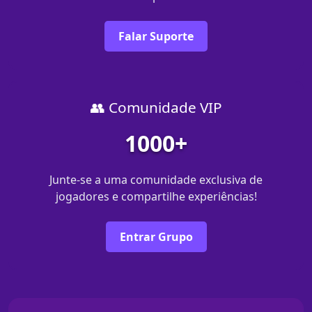
Falar Suporte
👥 Comunidade VIP
1000+
Junte-se a uma comunidade exclusiva de
jogadores e compartilhe experiências!
Entrar Grupo