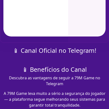
📱 Canal Oficial no Telegram!
📱 Benefícios do Canal
Descubra as vantagens de seguir a 79M Game no
Telegram
A 79M Game leva muito a sério a segurança do jogador
— a plataforma segue melhorando seus sistemas para
garantir total tranquilidade.