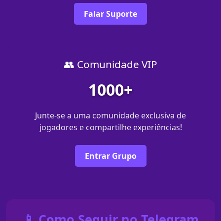
Falar Suporte
👥 Comunidade VIP
1000+
Junte-se a uma comunidade exclusiva de
jogadores e compartilhe experiências!
Entrar Grupo
📱 Como Seguir no Telegram