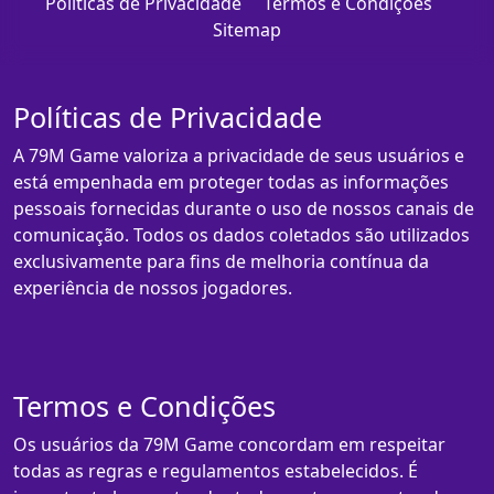
Políticas de Privacidade
Termos e Condições
Sitemap
Políticas de Privacidade
A 79M Game valoriza a privacidade de seus usuários e
está empenhada em proteger todas as informações
pessoais fornecidas durante o uso de nossos canais de
comunicação. Todos os dados coletados são utilizados
exclusivamente para fins de melhoria contínua da
experiência de nossos jogadores.
Termos e Condições
Os usuários da 79M Game concordam em respeitar
todas as regras e regulamentos estabelecidos. É