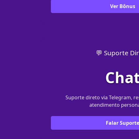
Ver Bônus
💬 Suporte Di
Cha
Suporte direto via Telegram, r
atendimento persona
Falar Suport