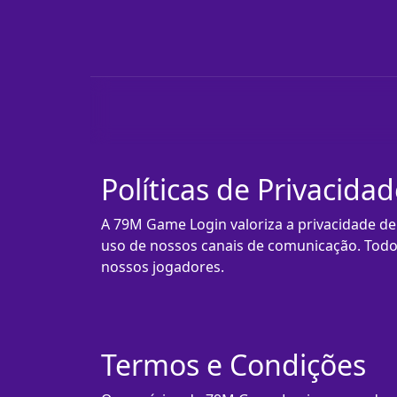
Políticas de Privacida
A 79M Game Login valoriza a privacidade d
uso de nossos canais de comunicação. Todos
nossos jogadores.
Termos e Condições