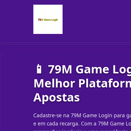
📱 79M Game Log
Melhor Platafor
Apostas
Cadastre-se na 79M Game Login para g
e em cada recarga. Com a 79M Game Log