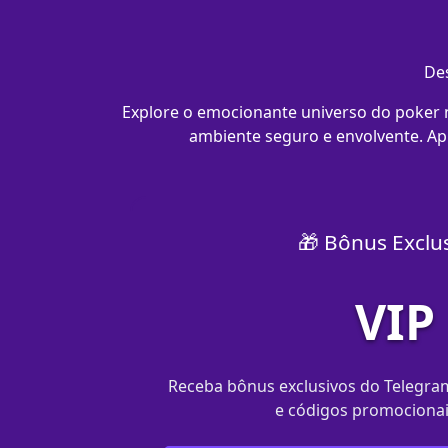
De
Explore o emocionante universo do poker 
ambiente seguro e envolvente. Apr
🎁 Bônus Exclu
VIP
Receba bônus exclusivos do Telegra
e códigos promocionai