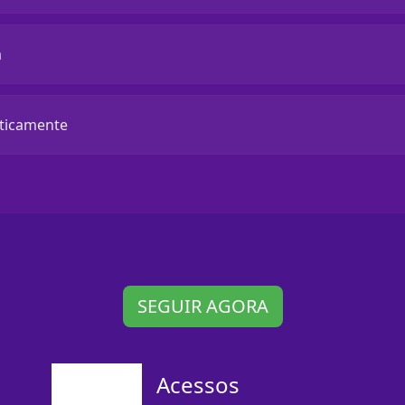
a
aticamente
SEGUIR AGORA
Acessos