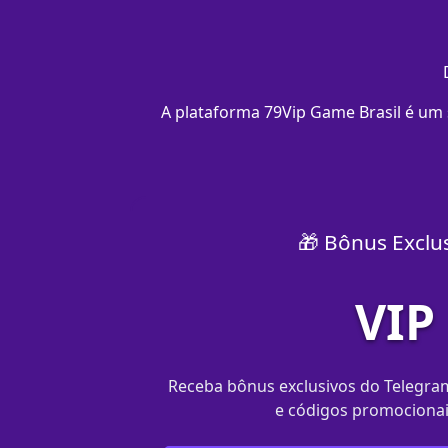
A plataforma 79Vip Game Brasil é um s
🎁 Bônus Exclu
VIP
Receba bônus exclusivos do Telegra
e códigos promocionai