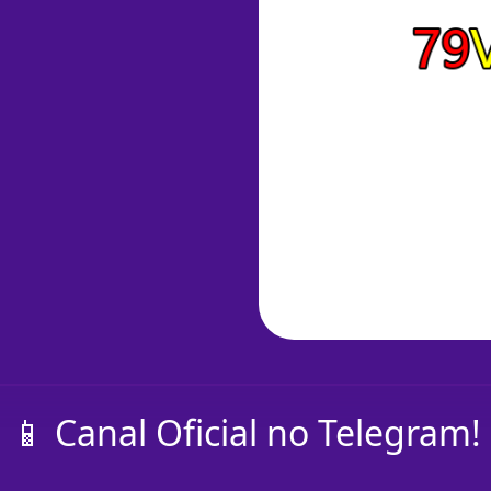
📱 Canal Oficial no Telegram!