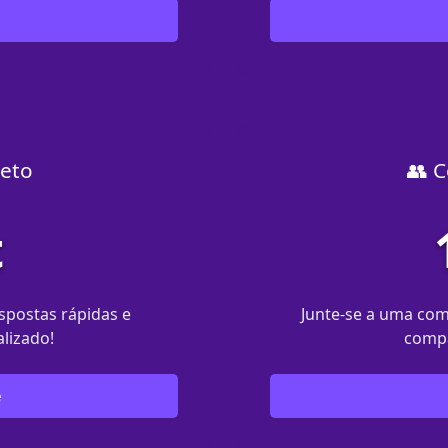
reto
👥 
t
espostas rápidas e
Junte-se a uma com
lizado!
compa
e