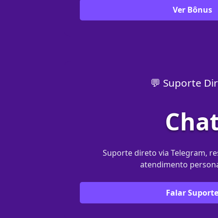
Ver Bônus
💬 Suporte Di
Cha
Suporte direto via Telegram, r
atendimento persona
Falar Suport