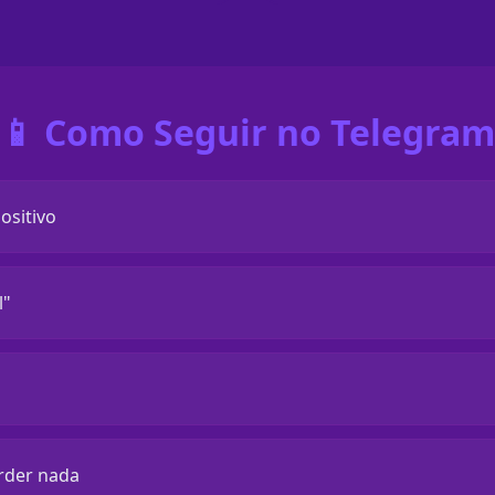
📱 Como Seguir no Telegram
ositivo
l"
erder nada