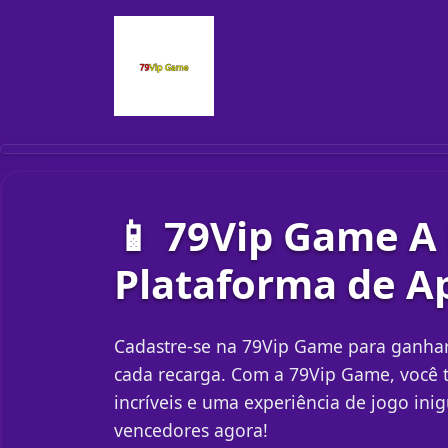
📱 79Vip Game A
Plataforma de A
Cadastre-se na 79Vip Game para ganha
cada recarga. Com a 79Vip Game, você
incríveis e uma experiência de jogo inig
vencedores agora!