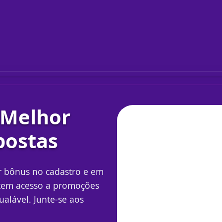
 Melhor
postas
r bônus no cadastro e em
 tem acesso a promoções
ualável. Junte-se aos