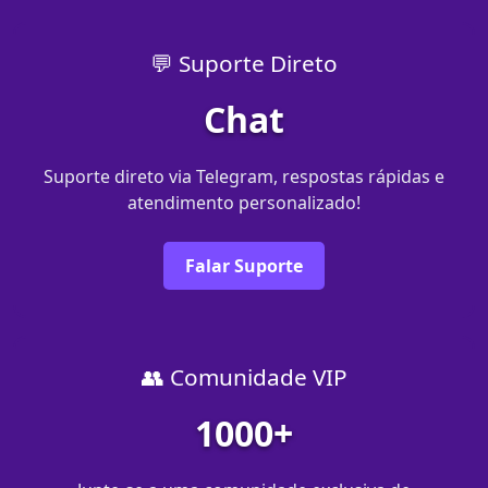
💬 Suporte Direto
Chat
Suporte direto via Telegram, respostas rápidas e
atendimento personalizado!
Falar Suporte
👥 Comunidade VIP
1000+