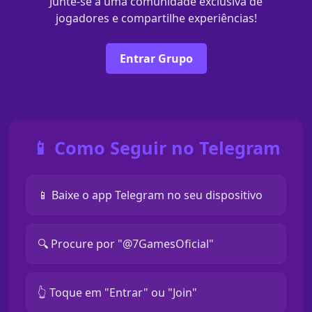
Junte-se a uma comunidade exclusiva de
jogadores e compartilhe experiências!
Entrar Grupo
📱 Como Seguir no Telegram
📱 Baixe o app Telegram no seu dispositivo
🔍 Procure por "@7GamesOficial"
👆 Toque em "Entrar" ou "Join"