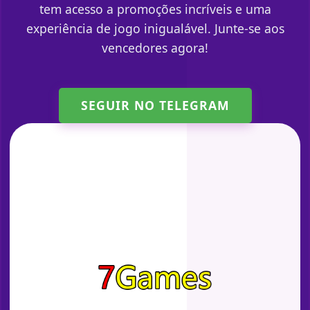
tem acesso a promoções incríveis e uma
experiência de jogo inigualável. Junte-se aos
vencedores agora!
SEGUIR NO TELEGRAM