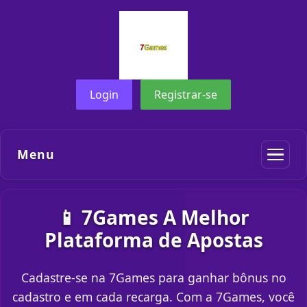
Login
Registrar-se
Menu
📱 7Games A Melhor
Plataforma de Apostas
Cadastre-se na 7Games para ganhar bônus no
cadastro e em cada recarga. Com a 7Games, você