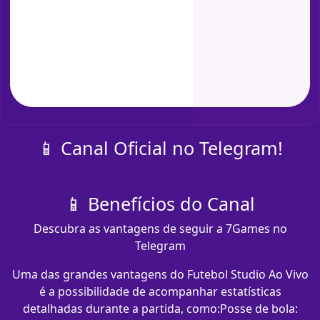
📱 Canal Oficial no Telegram!
📱 Benefícios do Canal
Descubra as vantagens de seguir a 7Games no
Telegram
Uma das grandes vantagens do Futebol Studio Ao Vivo
é a possibilidade de acompanhar estatísticas
detalhadas durante a partida, como:Posse de bola: